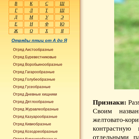
В
К
С
Ш
Г
Л
Т
Щ
Д
М
У
Э
Е
Н
Ф
Ю
Ж
О
Х
Я
Отряды птиц от А до Я
Отряд Аистообразные
Отряд Буревестниковые
Отряд Воробьинообразные
Отряд Гагарообразные
Отряд Голубеобразные
Отряд Гусеобразные
Отряд Дневные хищники
Признаки:
Раз
Отряд Дятлообразные
Отряд Журавлеобразные
Своим назва
Отряд Казуарообразные
желтовато-кор
Отряд Кивиобразные
контрастную 
Отряд Козодоеобразные
отдельными п