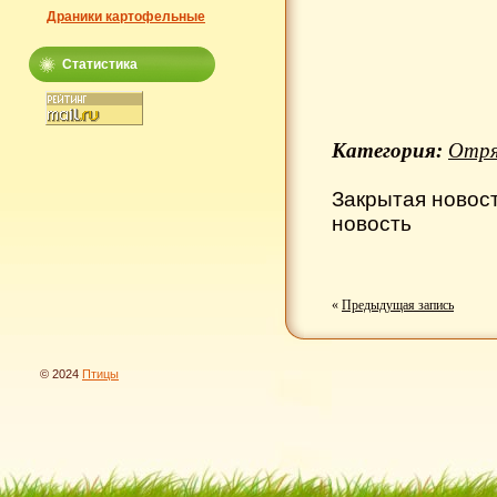
Драники картофельные
Статистика
Категория:
Отря
Закрытая новос
новость
«
Предыдущая запись
© 2024
Птицы