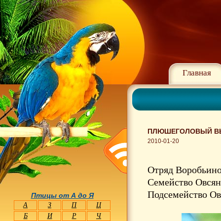
Главная
ПЛЮШЕГОЛОВЫЙ ВЬ
2010-01-20
Отряд Воробьино
Семейство Овсян
Подсемейство Ов
Птицы от А до Я
А
З
П
Ц
Б
И
Р
Ч