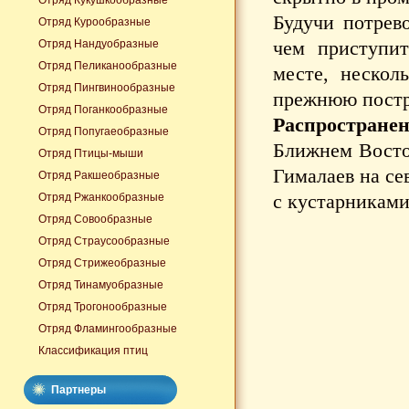
Отряд Кукушкообразные
Будучи потрев
Отряд Курообразные
чем приступи
Отряд Нандуобразные
Отряд Пеликанообразные
месте, нескол
Отряд Пингвинообразные
прежнюю постр
Отряд Поганкообразные
Распространен
Отряд Попугаеобразные
Ближнем Восток
Отряд Птицы-мыши
Гималаев на се
Отряд Ракшеобразные
с кустарниками
Отряд Ржанкообразные
Отряд Совообразные
Отряд Страусообразные
Отряд Стрижеобразные
Отряд Тинамуобразные
Отряд Трогонообразные
Отряд Фламингообразные
Классификация птиц
Партнеры