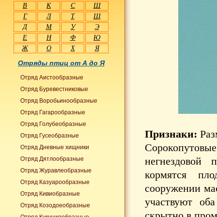
В
К
С
Ш
Г
Л
Т
Щ
Д
М
У
Э
Е
Н
Ф
Ю
Ж
О
Х
Я
Отряды птиц от А до Я
Отряд Аистообразные
Отряд Буревестниковые
Отряд Воробьинообразные
Отряд Гагарообразные
Отряд Голубеобразные
Признаки:
Раз
Отряд Гусеобразные
Сорокопутов
Отряд Дневные хищники
негнездовой 
Отряд Дятлообразные
Отряд Журавлеобразные
кормятся пл
Отряд Казуарообразные
сооружении мас
Отряд Кивиобразные
участвуют оба
Отряд Козодоеобразные
скрытно в про