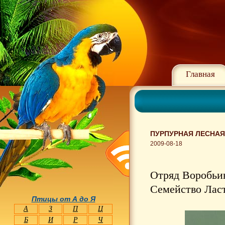
Главная
ПУРПУРНАЯ ЛЕСНАЯ
2009-08-18
Отряд Воробьин
Семейство Ласт
Птицы от А до Я
А
З
П
Ц
Б
И
Р
Ч