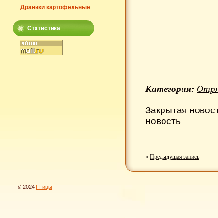
Драники картофельные
Статистика
Категория:
Отря
Закрытая новос
новость
«
Предыдущая запись
© 2024
Птицы