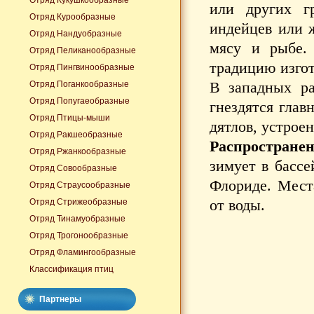
Отряд Кукушкообразные
или других г
Отряд Курообразные
индейцев или 
Отряд Нандуобразные
мясу и рыбе.
Отряд Пеликанообразные
традицию изгот
Отряд Пингвинообразные
В западных р
Отряд Поганкообразные
Отряд Попугаеобразные
гнездятся глав
Отряд Птицы-мыши
дятлов, устрое
Отряд Ракшеобразные
Распространен
Отряд Ржанкообразные
зимует в бассе
Отряд Совообразные
Флориде. Мест
Отряд Страусообразные
от воды.
Отряд Стрижеобразные
Отряд Тинамуобразные
Отряд Трогонообразные
Отряд Фламингообразные
Классификация птиц
Партнеры