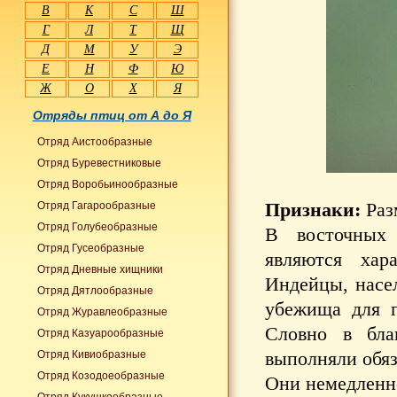
В
К
С
Ш
Г
Л
Т
Щ
Д
М
У
Э
Е
Н
Ф
Ю
Ж
О
Х
Я
Отряды птиц от А до Я
Отряд Аистообразные
Отряд Буревестниковые
Отряд Воробьинообразные
Признаки:
Раз
Отряд Гагарообразные
Отряд Голубеобразные
В восточных 
Отряд Гусеобразные
являются хар
Отряд Дневные хищники
Индейцы, насе
Отряд Дятлообразные
убежища для г
Отряд Журавлеобразные
Словно в благ
Отряд Казуарообразные
выполняли обяз
Отряд Кивиобразные
Отряд Козодоеобразные
Они немедленн