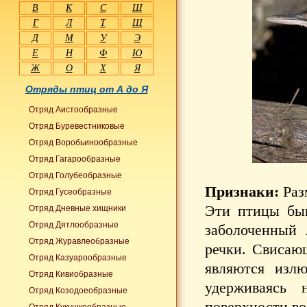
В
К
С
Ш
Г
Л
Т
Щ
Д
М
У
Э
Е
Н
Ф
Ю
Ж
О
Х
Я
Отряды птиц от А до Я
Отряд Аистообразные
Отряд Буревестниковые
Отряд Воробьинообразные
Отряд Гагарообразные
Отряд Голубеобразные
Признаки:
Раз
Отряд Гусеобразные
Эти птицы быв
Отряд Дневные хищники
Отряд Дятлообразные
заболоченный 
Отряд Журавлеобразные
речки. Свисающ
Отряд Казуарообразные
являются изл
Отряд Кивиобразные
удерживаясь 
Отряд Козодоеобразные
поверхности во