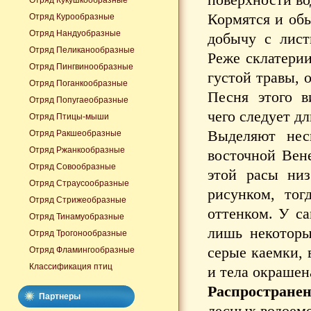
Отряд Кукушкообразные
Кормятся и обы
Отряд Курообразные
Отряд Нандуобразные
добычу с лист
Отряд Пеликанообразные
Реже склатерии
Отряд Пингвинообразные
густой травы, 
Отряд Поганкообразные
Песня этого в
Отряд Попугаеобразные
чего следует дл
Отряд Птицы-мыши
Выделяют неск
Отряд Ракшеобразные
Отряд Ржанкообразные
восточной Вен
Отряд Совообразные
этой расы ни
Отряд Страусообразные
рисунком, тог
Отряд Стрижеобразные
оттенком. У са
Отряд Тинамуобразные
лишь некоторы
Отряд Трогонообразные
серые каемки, 
Отряд Фламингообразные
Классификация птиц
и тела окрашен
Распространен
Партнеры
лесных водоемо