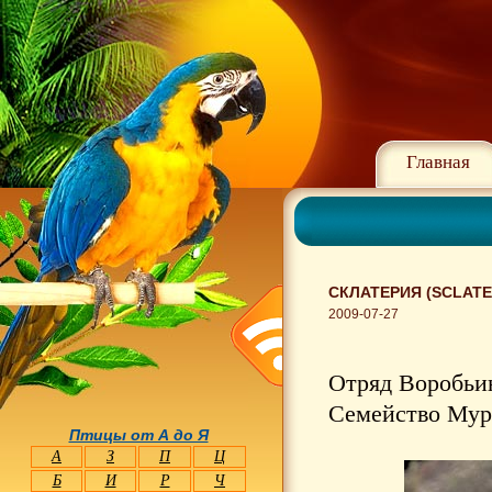
Главная
СКЛАТЕРИЯ (SCLATE
2009-07-27
Отряд Воробьин
Семейство Мура
Птицы от А до Я
А
З
П
Ц
Б
И
Р
Ч