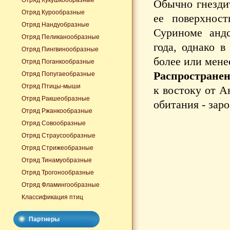
Отряд Кукушкообразные
Обычно гнездит
Отряд Курообразные
ее поверхност
Отряд Нандуобразные
Суриноме андс
Отряд Пеликанообразные
года, однако в
Отряд Пингвинообразные
более или мене
Отряд Поганкообразные
Распространен
Отряд Попугаеобразные
Отряд Птицы-мыши
к востоку от 
Отряд Ракшеобразные
обитания - зар
Отряд Ржанкообразные
Отряд Совообразные
Отряд Страусообразные
Отряд Стрижеобразные
Отряд Тинамуобразные
Отряд Трогонообразные
Отряд Фламингообразные
Классификация птиц
Партнеры