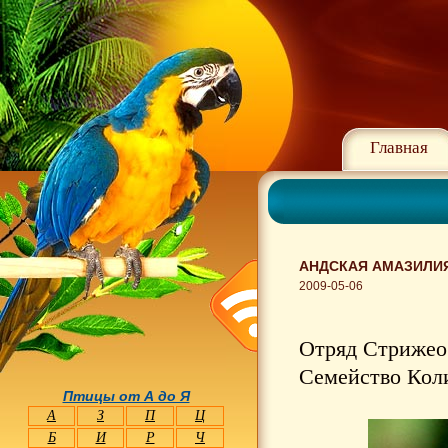
Главная
АНДСКАЯ АМАЗИЛИЯ 
2009-05-06
Отряд Стрижео
Семейство Коли
Птицы от А до Я
А
З
П
Ц
Б
И
Р
Ч