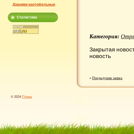
Драники картофельные
Статистика
Категория:
Отря
Закрытая новос
новость
«
Предыдущая запись
© 2024
Птицы