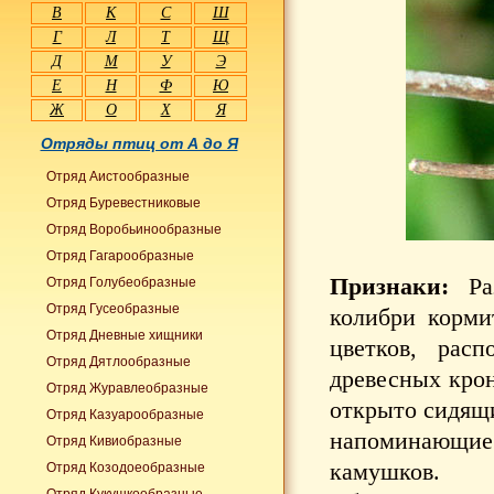
В
К
С
Ш
Г
Л
Т
Щ
Д
М
У
Э
Е
Н
Ф
Ю
Ж
О
Х
Я
Отряды птиц от А до Я
Отряд Аистообразные
Отряд Буревестниковые
Отряд Воробьинообразные
Отряд Гагарообразные
Признаки:
Раз
Отряд Голубеобразные
Отряд Гусеобразные
колибри корми
Отряд Дневные хищники
цветков, рас
Отряд Дятлообразные
древесных крон
Отряд Журавлеобразные
открыто сидящи
Отряд Казуарообразные
напоминающие 
Отряд Кивиобразные
камушков.
Отряд Козодоеобразные