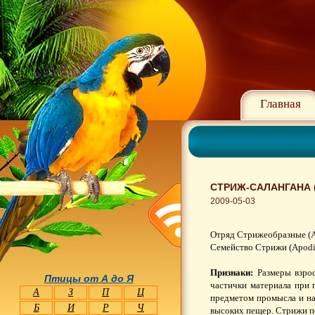
Главная
СТРИЖ-САЛАНГАНА 
2009-05-03
Отряд Стрижеобразные (A
Семейство Стрижи (Apodi
Признаки:
Размеры взрос
Птицы от А до Я
частички материала при 
А
З
П
Ц
предметом промысла и на
Б
И
Р
Ч
высоких пещер. Стрижи п