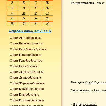
В
К
С
Ш
Распространение:
Ареал -
Г
Л
Т
Щ
Д
М
У
Э
Е
Н
Ф
Ю
Ж
О
Х
Я
Отряды птиц от А до Я
Отряд Аистообразные
Отряд Буревестниковые
Отряд Воробьинообразные
Отряд Гагарообразные
Отряд Голубеобразные
Отряд Гусеобразные
Отряд Дневные хищники
Отряд Дятлообразные
Категория:
Отряд Стрижеоб
Отряд Журавлеобразные
Отряд Казуарообразные
Закрытая новость. Невозмож
Отряд Кивиобразные
Отряд Козодоеобразные
«
Предыдущая запись