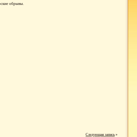
рские обрывы.
Следующая запись
»