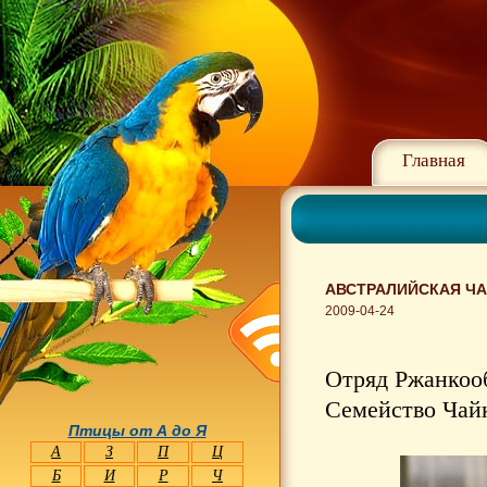
Главная
АВСТРАЛИЙСКАЯ ЧА
2009-04-24
Отряд Ржанкооб
Семейство Чайк
Птицы от А до Я
А
З
П
Ц
Б
И
Р
Ч