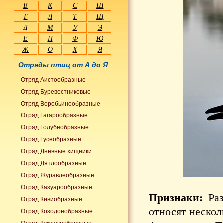
В
К
С
Ш
Г
Л
Т
Щ
Д
М
У
Э
Е
Н
Ф
Ю
Ж
О
Х
Я
Отряды птиц от А до Я
Отряд Аистообразные
Отряд Буревестниковые
Отряд Воробьинообразные
Отряд Гагарообразные
Отряд Голубеобразные
Отряд Гусеобразные
Отряд Дневные хищники
Отряд Дятлообразные
Отряд Журавлеобразные
Отряд Казуарообразные
Признаки:
Раз
Отряд Кивиобразные
относят несколь
Отряд Козодоеобразные