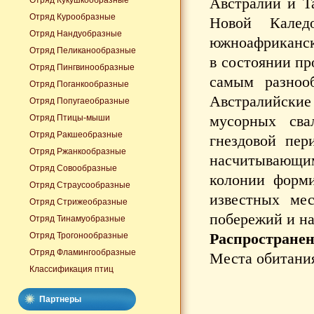
Австралии и Та
Отряд Кукушкообразные
Отряд Курообразные
Новой Каледо
Отряд Нандуобразные
южноафриканская
Отряд Пеликанообразные
в состоянии пр
Отряд Пингвинообразные
самым разнооб
Отряд Поганкообразные
Австралийские
Отряд Попугаеобразные
мусорных сва
Отряд Птицы-мыши
Отряд Ракшеобразные
гнездовой пер
Отряд Ржанкообразные
насчитывающи
Отряд Совообразные
колонии форми
Отряд Страусообразные
известных мес
Отряд Стрижеобразные
побережий и на
Отряд Тинамуобразные
Распространен
Отряд Трогонообразные
Отряд Фламингообразные
Места обитания
Классификация птиц
Партнеры