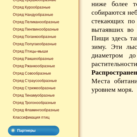
Отряд Кукушкообразные
ниже более т
Отряд Курообразные
собираются не
Отряд Нандуобразные
стекающих по 
Отряд Пеликанообразные
вытаявших во 
Отряд Пингвинообразные
Пищи здесь так
Отряд Поганкообразные
Отряд Попугаеобразные
зиму. Эти лыс
Отряд Птицы-мыши
диаметром д
Отряд Ракшеобразные
растительности
Отряд Ржанкообразные
Распространен
Отряд Совообразные
Места обитан
Отряд Страусообразные
уровнем моря.
Отряд Стрижеобразные
Отряд Тинамуобразные
Отряд Трогонообразные
Отряд Фламингообразные
Классификация птиц
Партнеры