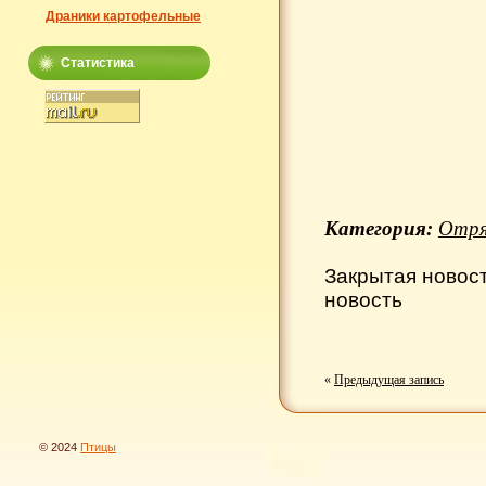
Драники картофельные
Статистика
Категория:
Отря
Закрытая новос
новость
«
Предыдущая запись
© 2024
Птицы