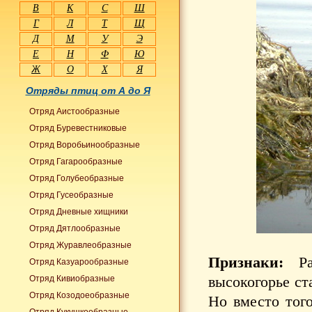
В
К
С
Ш
Г
Л
Т
Щ
Д
М
У
Э
Е
Н
Ф
Ю
Ж
О
Х
Я
Отряды птиц от А до Я
Отряд Аистообразные
Отряд Буревестниковые
Отряд Воробьинообразные
Отряд Гагарообразные
Отряд Голубеобразные
Отряд Гусеобразные
Отряд Дневные хищники
Отряд Дятлообразные
Отряд Журавлеобразные
Признаки:
Ра
Отряд Казуарообразные
высокогорье ст
Отряд Кивиобразные
Отряд Козодоеобразные
Но вместо того