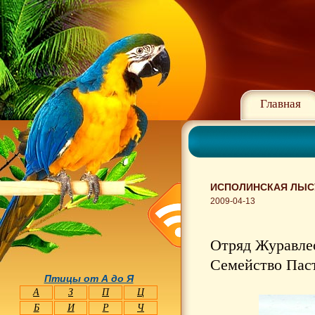
Главная
ИСПОЛИНСКАЯ ЛЫСУ
2009-04-13
Отряд Журавлео
Семейство Паст
Птицы от А до Я
А
З
П
Ц
Б
И
Р
Ч