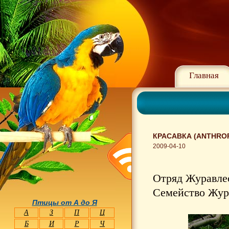
Главная
КРАСАВКА (ANTHROP
2009-04-10
Отряд Журавлео
Семейство Жура
Птицы от А до Я
А
З
П
Ц
Б
И
Р
Ч