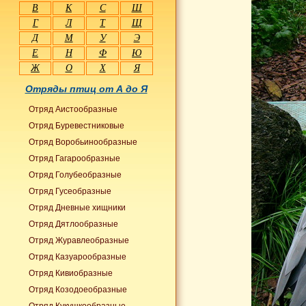
В
К
С
Ш
Г
Л
Т
Щ
Д
М
У
Э
Е
Н
Ф
Ю
Ж
О
Х
Я
Отряды птиц от А до Я
Отряд Аистообразные
Отряд Буревестниковые
Отряд Воробьинообразные
Отряд Гагарообразные
Отряд Голубеобразные
Отряд Гусеобразные
Отряд Дневные хищники
Отряд Дятлообразные
Отряд Журавлеобразные
Отряд Казуарообразные
Отряд Кивиобразные
Отряд Козодоеобразные