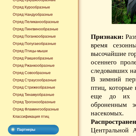
Отряд Кукушкообразные
Отряд Курообразные
Отряд Нандуобразные
Отряд Пеликанообразные
Отряд Пингвинообразные
Признаки:
Раз
Отряд Поганкообразные
время сезонн
Отряд Попугаеобразные
Отряд Птицы-мыши
высочайшие гор
Отряд Ракшеобразные
осеннего прол
Отряд Ржанкообразные
следовавших на
Отряд Совообразные
В зимний пери
Отряд Страусообразные
птиц, которые 
Отряд Стрижеобразные
еще до их у
Отряд Тинамуобразные
Отряд Трогонообразные
оброненным з
Отряд Фламингообразные
насекомых.
Классификация птиц
Распространен
Центральной А
Партнеры