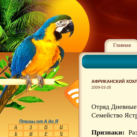
Главная
АФРИКАНСКИЙ ХОХЛ
2009-03-26
Отряд Дневные 
Семейство Ястр
Птицы от А до Я
А
З
П
Ц
Признаки:
Раз
Б
И
Р
Ч