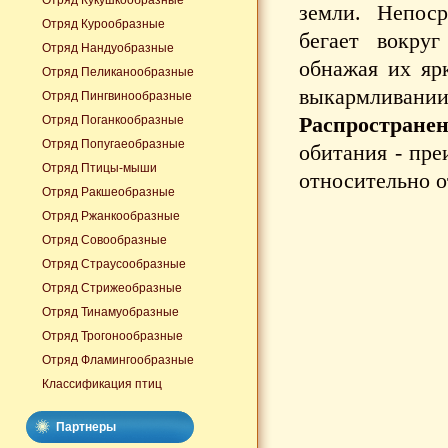
Отряд Кукушкообразные
земли. Непоср
Отряд Курообразные
бегает вокру
Отряд Нандуобразные
обнажая их яр
Отряд Пеликанообразные
выкармливании 
Отряд Пингвинообразные
Распространен
Отряд Поганкообразные
Отряд Попугаеобразные
обитания - пре
Отряд Птицы-мыши
относительно о
Отряд Ракшеобразные
Отряд Ржанкообразные
Отряд Совообразные
Отряд Страусообразные
Отряд Стрижеобразные
Отряд Тинамуобразные
Отряд Трогонообразные
Отряд Фламингообразные
Классификация птиц
Партнеры