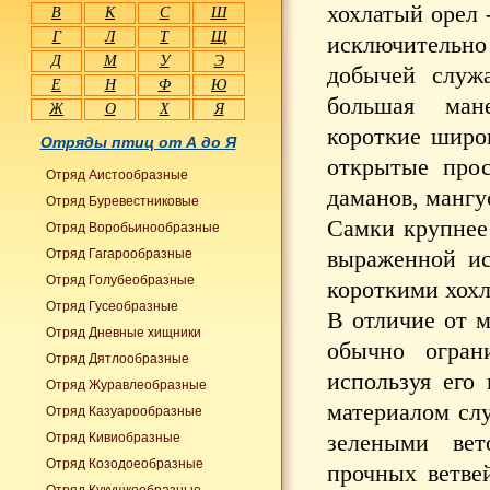
хохлатый орел
В
К
С
Ш
Г
Л
Т
Щ
исключительн
Д
М
У
Э
добычей служа
Е
Н
Ф
Ю
большая мане
Ж
О
Х
Я
короткие широ
Отряды птиц от А до Я
открытые прос
Отряд Аистообразные
даманов, мангу
Отряд Буревестниковые
Самки крупнее 
Отряд Воробьинообразные
выраженной ис
Отряд Гагарообразные
Отряд Голубеобразные
короткими хох
Отряд Гусеобразные
В отличие от м
Отряд Дневные хищники
обычно ограни
Отряд Дятлообразные
используя его
Отряд Журавлеобразные
материалом слу
Отряд Казуарообразные
зелеными вет
Отряд Кивиобразные
Отряд Козодоеобразные
прочных ветве