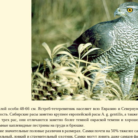
лой особи 48-66 см. Ястреб-тетеревятник населяет всю Евразию и Северну
сть. Сибирские расы заметно крупнее европейской расы A. g. gentilis, а такж
трех рас, они отличаются заметно более темной окраской темени и хорош
емные каплевидные пестрины на груди и брюшке.
е значительные половые различия в размерах. Самки почти на 50% тяжелее с
ильный, ловкий и стремительный охотник. Самки могут ловить даже самцов ф