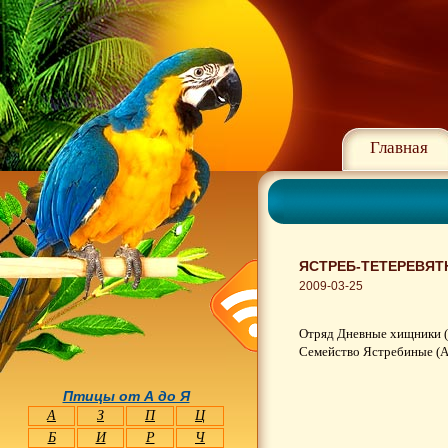
Главная
ЯСТРЕБ-ТЕТЕРЕВЯТН
2009-03-25
Отряд Дневные хищники (
Семейство Ястребиные (Ac
Птицы от А до Я
А
З
П
Ц
Б
И
Р
Ч