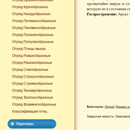
Отряд Кукушкообразные
чрезвычайно широк и су
Отряд Курообразные
которую не в состоянии съ
Отряд Нандуобразные
Распространение:
Ареал 
Отряд Пеликанообразные
Отряд Пингвинообразные
Отряд Поганкообразные
Отряд Попугаеобразные
Отряд Птицы-мыши
Отряд Ракшеобразные
Отряд Ржанкообразные
Отряд Совообразные
Отряд Страусообразные
Отряд Стрижеобразные
Отряд Тинамуобразные
Отряд Трогонообразные
Отряд Фламингообразные
Категория:
Отряд Дневные х
Классификация птиц
Закрытая новость. Невозмож
Партнеры