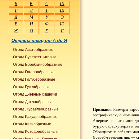
В
К
С
Ш
Г
Л
Т
Щ
Д
М
У
Э
Е
Н
Ф
Ю
Ж
О
Х
Я
Отряды птиц от А до Я
Отряд Аистообразные
Отряд Буревестниковые
Отряд Воробьинообразные
Отряд Гагарообразные
Отряд Голубеобразные
Отряд Гусеобразные
Отряд Дневные хищники
Отряд Дятлообразные
Отряд Журавлеобразные
Признаки:
Размеры взрос
географическую изменчиво
Отряд Казуарообразные
Америке насчитывают до 
Отряд Кивиобразные
бурую окраску верха и т
Отряд Козодоеобразные
Обращают на себя внимани
Ястреб-тетеревятник — с