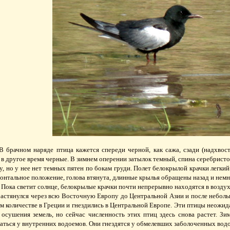
 брачном наряде птица кажется спереди черной, как сажа, сзади (надхвость
 в другое время черные. В зимнем оперении затылок темный, спина серебристо
, но у нее нет темных пятен по бокам груди. Полет белокрылой крачки легки
изонтальное положение, голова втянута, длинные крылья обращены назад и нем
 Пока светит солнце, белокрылые крачки почти непрерывно находятся в воздух
астянулся через всю Восточную Европу до Центральной Азии и после неболь
м количестве в Греции и гнездились в Центральной Европе. Эти птицы неожид
а осушения земель, но сейчас численность этих птиц здесь снова растет. 
ться у внутренних водоемов. Они гнездятся у обмелевших заболоченных водо