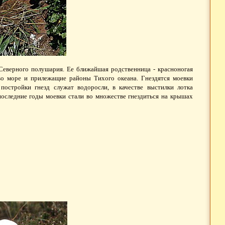
еверного полушария. Ее ближайшая родственница - красноногая
во море и прилежащие районы Тихого океана. Гнездятся моевки
остройки гнезд служат водоросли, в качестве выстилки лотка
оследние годы моевки стали во множестве гнездиться на крышах