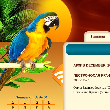
Главная
АРХИВ DECEMBER, 2
ПЕСТРОНОСАЯ КРАЧК
2008-12-27
Отряд Ржанкообразные (Ch
Семейство Крачки (Sterni
Птицы от А до Я
А
З
П
Ц
Б
И
Р
Ч