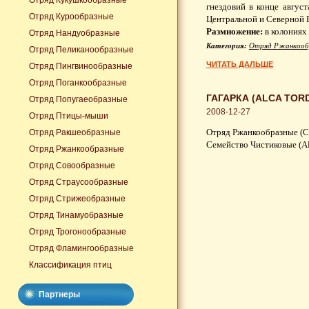
Отряд Кукушкообразные
гнездовий в конце авгус
Отряд Курообразные
Центральной и Северной 
Размножение:
в колониях 
Отряд Нандуобразные
Категория:
Отряд Ржанкооб
Отряд Пеликанообразные
ЧИТАТЬ ДАЛЬШЕ
Отряд Пингвинообразные
Отряд Поганкообразные
ГАГАРКА (ALCA TOR
Отряд Попугаеобразные
2008-12-27
Отряд Птицы-мыши
Отряд Ржанкообразные (Ch
Отряд Ракшеобразные
Семейство Чистиковые (Al
Отряд Ржанкообразные
Отряд Совообразные
Отряд Страусообразные
Отряд Стрижеобразные
Отряд Тинамуобразные
Отряд Трогонообразные
Отряд Фламингообразные
Классификация птиц
Партнеры