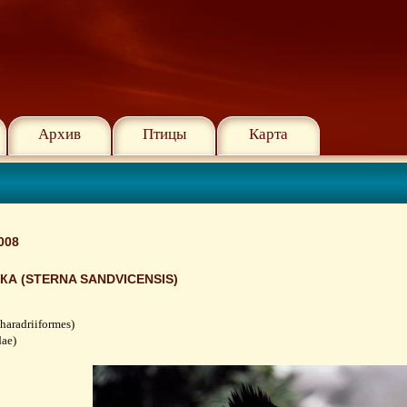
Архив
Птицы
Карта
008
А (STERNA SANDVICENSIS)
aradriiformes)
dae)