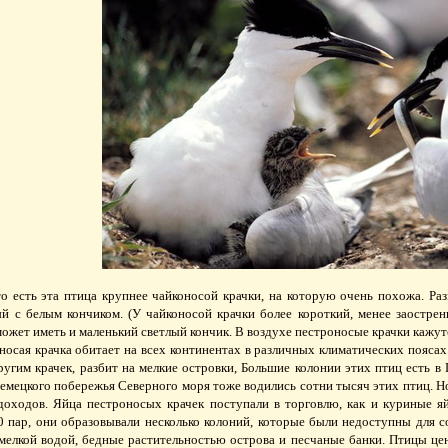
о есть эта птица крупнее чайконосой крачки, на которую очень похожа. Ра
й с белым кончиком. (У чайконосой крачки более короткий, менее заостр
ожет иметь и маленький светлый кончик. В воздухе пестроносые крачки кажут
осая крачка обитает на всех континентах в различных климатических поясах
другим крачек, разбит на мелкие островки, Большие колонии этих птиц есть в 
немецкого побережья Северного моря тоже водились сотни тысяч этих птиц. Н
оходов. Яйца пестроносых крачек поступали в торговлю, как и куриные я
0 пар, они образовывали несколько колоний, которые были недоступны для 
 мелкой водой, бедные растительностью острова и песчаные банки. Птицы ц