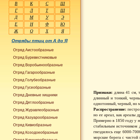
В
К
С
Ш
Г
Л
Т
Щ
Д
М
У
Э
Е
Н
Ф
Ю
Ж
О
Х
Я
Отряды птиц от А до Я
Отряд Аистообразные
Отряд Буревестниковые
Отряд Воробьинообразные
Отряд Гагарообразные
Отряд Голубеобразные
Отряд Гусеобразные
Признаки:
длина 41 см, т
Отряд Дневные хищники
длинный и тонкий, черны
Отряд Дятлообразные
однотонный, черный, но м
Распространение:
пестрон
Отряд Журавлеобразные
но ее ареал, как ареалы 
Отряд Казуарообразные
Примерно в 1850 году у 
Отряд Кивиобразные
стабильным источником д
гнездилось еще 6000-700
Отряд Козодоеобразные
морские берега с чистой