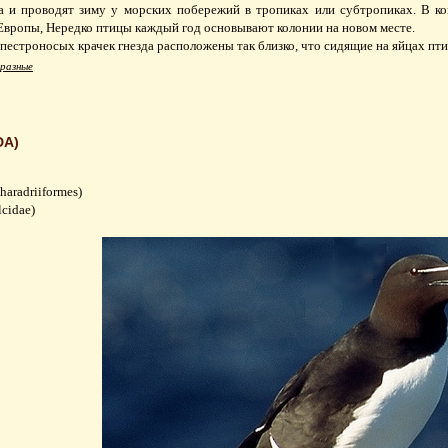
та и проводят зиму у морских побережий в тропиках или субтропиках. В ко
Европы, Нередко птицы каждый год основывают колонии на новом месте.
пестроносых крачек гнезда расположены так близко, что сидящие на яйцах пт
разные
DA)
aradriiformes)
cidae)