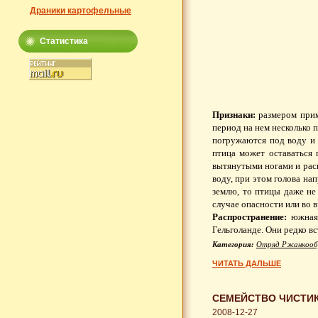
Драники картофельные
Статистика
Признаки:
размером прим
период на нем несколько п
погружаются под воду и 
птица может оставаться 
вытянутыми ногами и раск
воду, при этом голова на
землю, то птицы даже не
случае опасности или во в
Распространение:
южная 
Гельголанде. Они редко вс
Категория:
Отряд Ржанкооб
ЧИТАТЬ ДАЛЬШЕ
СЕМЕЙСТВО ЧИСТИК
2008-12-27