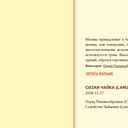
Моевка принадлежит к ч
моевка, или говорушка,
многочисленными колони
используется трава. Выс
зданий, образуя огромные
Категория:
Отряд Ржанкооб
ЧИТАТЬ ДАЛЬШЕ
СИЗАЯ ЧАЙКА (LARU
2008-12-27
Отряд Ржанкообразные (Ch
Семейство Чайковые (Lari