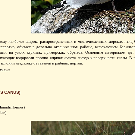
ислу наиболее широко распространенных и многочисленных морских птиц С
 напротив, обитает в довольно ограниченном районе, включающем Беринго
ями на узких карнизах приморских обрывов. Основным материалом для п
ыхающие водоросли прочно «приклеивают» гнездо к поверхности скалы. В п
 колонии невдалеке от гаваней и рыбных портов.
разные
S CANUS)
aradriiformes)
dae)