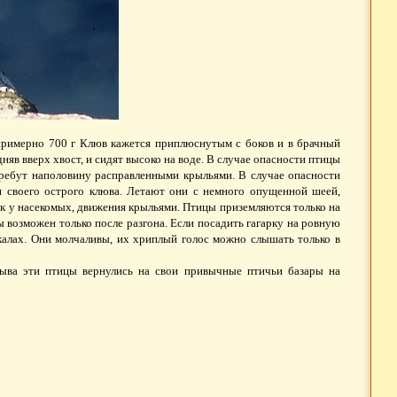
 примерно 700 г Клюв кажется приплюснутым с боков и в брачный
няв вверх хвост, и сидят высоко на воде. В случае опасности птицы
ребут наполовину расправленными крыльями. В случае опасности
и своего острого клюва. Летают они с немного опущенной шеей,
ак у насекомых, движения крыльями. Птицы приземляются только на
ы возможен только после разгона. Если посадить гагарку на ровную
скалах. Они молчаливы, их хриплый голос можно слышать только в
рыва эти птицы вернулись на свои привычные птичьи базары на