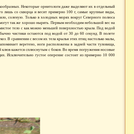
нкообразных. Некоторые орнитологи даже выделяют их в отдельный
го лишь со скворца и весит примерно 100 г, самые крупные виды,
вило, соленую. Только в холодных морях вокруг Северного полюса
е могут так же хорошо нырять. Первым необходим небольшой вес на
земистое тело с как можно меньшей поверхностью крыла. Под водой
Обычно чистики остаются под водой от 30 до 60 секунд. В полете
з. В сравнении с весом их тела крылья этих птиц настолько малы,
напоминает веретено, ноги расположены в задней части туловища,
й клюв кажется сплюснутым с боков. Во время погружения носовые
их. Исключительно густое оперение состоит из примерно 10 000