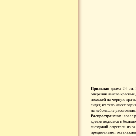
Признаки:
длима 24 см. В
оперении лаково-красные,
похожей на черную крачку
сидят, их тело имеет гор
на небольшие расстояния.
Распространение:
ареал р
крачки водились в большо
гнездовий опустели из-з
предпочитают останавлива