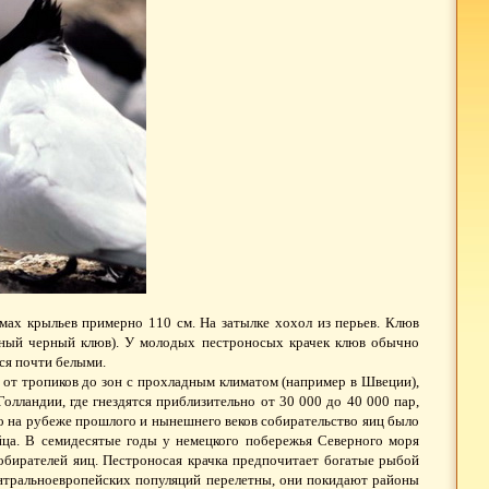
змах крыльев примерно 110 см. На затылке хохол из перьев. Клюв
енный черный клюв). У молодых пестроносых крачек клюв обычно
ся почти белыми.
 от тропиков до зон с прохладным климатом (например в Швеции),
Голландии, где гнездятся приблизительно от 30 000 до 40 000 пар,
о на рубеже прошлого и нынешнего веков собирательство яиц было
йца. В семидесятые годы у немецкого побережья Северного моря
собирателей яиц. Пестроносая крачка предпочитает богатые рыбой
ентральноевропейских популяций перелетны, они покидают районы