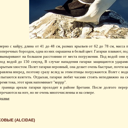
ерно с кайру, длина от 41 до 48 см, размах крыльев от 62 до 78 см, масса
оперечных бороздок, одна из них окрашена в белый цвет. Гагарки плавают, под
выныривают на большом расстоянии от места погружения. Под водой они г
под водой до 150 секунд, В случае нападения гагарки защищаются ударам
рытым хвостом. Полет гагарки неровный, она делает очень быстрые, почти к
правлена вперед, поэтому сразу вслед за этим птицы погружаются. Взлет с вод
 пытаются взлететь. Отдыхая, гагарки любят часами стоять неподвижно на 
ремя тока, этот крик напоминает "коррр".
граница ареала гагарки проходит в районе Бретани. После долгого пере
тречаются на юге, но не очень многочисленны и на севере.
разные
ОВЫЕ (ALCIDAE)