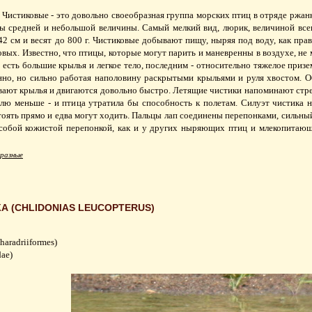
, Чистиковые - это довольно своеобразная группа морских птиц в отряде ржа
цы средней и небольшой величины. Самый мелкий вид, люрик, величиной все
42 см и весят до 800 г. Чистиковые добывают пищу, ныряя под воду, как пра
овых. Известно, что птицы, которые могут парить и маневренны в воздухе, н
 есть большие крылья и легкое тело, последним - относительно тяжелое при
енно, но сильно работая наполовину раскрытыми крыльями и руля хвостом. 
ют крылья и двигаются довольно быстро. Летящие чистики напоминают стреко
плю меньше - и птица утратила бы способность к полетам. Силуэт чистика 
оять прямо и едва могут ходить. Пальцы лап соединены перепонками, сильны
собой кожистой перепонкой, как и у других ныряющих птиц и млекопитающ
разные
А (CHLIDONIAS LEUCOPTERUS)
aradriiformes)
dae)