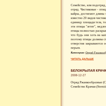
Семейство, или подотряд
отряд. Чистиковые - пти
кайры, достигают длины 
известно 20 видов чистик
единицу площади тела, то
эти птицы "летят", медл
птицы полностью раскрыва
что будь они хоть на ка
поэтому птицы должны ст
отверстия закрываются о
перьев.
Категория:
Отряд Ржанкооб
ЧИТАТЬ ДАЛЬШЕ
БЕЛОКРЫЛАЯ КРАЧК
2008-12-27
Отряд Ржанкообразные (Ch
Семейство Крачки (Sterni