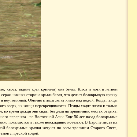
е, хвост, задние края крыльев) она белая. Клюв и ноги в летнем
-серая, нижняя сторона крыла белая, что делает белокрылую крачку
й и неутомимый. Обычно птицы летят низко над водой. Когда птицы
ного вверх, их концы перекрещиваются. Птицы ходят плохо и только
е, во время дождя они сидят без дела на привычных местах отдыха.
шого перерыва - по Восточной Азии. Еще 50 лет назад белокрылые
анно появляются и так же неожиданно исчезают. В Европе места их
Зимой белокрылые крачки кочуют по всем тропикам Старого Света,
емов с пресной водой.