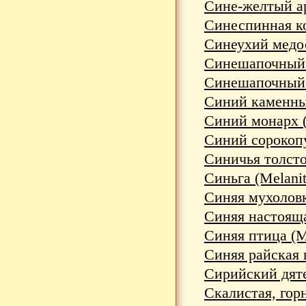
Сине-желтый ар
Синеспинная ко
Синеухий медос
Синешапочный 
Синешапочный р
Синий каменный 
Синий монарх (
Синий сорокопу
Синичья толстог
Синьга (Melanit
Синяя мухоловк
Синяя настоящая
Синяя птица (M
Синяя райская п
Сирийский дяте
Скалистая, горн