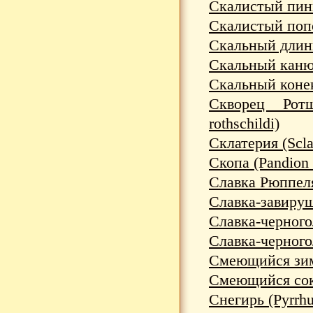
Скалистый пинг
Скалистый попо
Скальный длинн
Скальный канюк
Скальный конек
Скворец Ротш
rothschildi)
Склатерия (Sclat
Скопа (Pandion 
Славка Рюппеля 
Славка-завирушк
Славка-черноголо
Славка-черноголо
Смеющийся зимо
Смеющийся соко
Снегирь (Pyrrhu