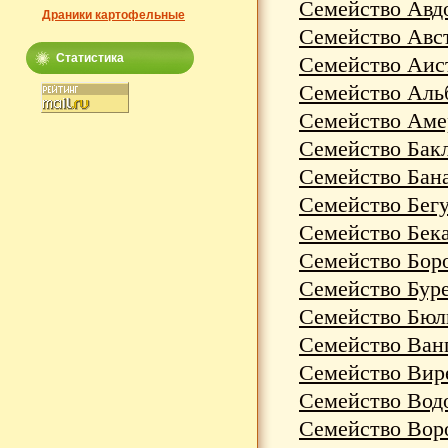
Семейство Авдо
Драники картофельные
Семейство Авст
Статистика
Семейство Аист
Семейство Альб
Семейство Амер
Семейство Бакл
Семейство Бана
Семейство Бегу
Семейство Бека
Семейство Боро
Семейство Буре
Семейство Бюль
Семейство Ванг
Семейство Вире
Семейство Водо
Семейство Воро