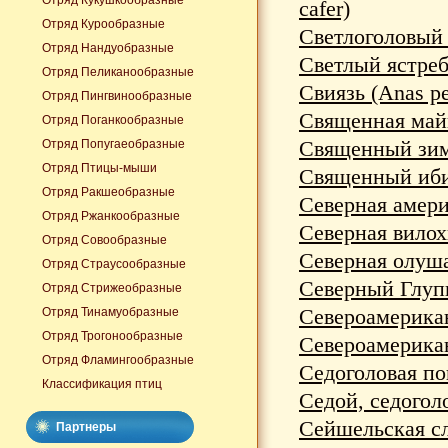
Отряд Кукушкообразные
cafer)
Отряд Курообразные
Светлоголовый л
Отряд Нандуобразные
Светлый ястреб 
Отряд Пеликанообразные
Свиязь (Anas pe
Отряд Пингвинообразные
Священная майна
Отряд Поганкообразные
Священный зимо
Отряд Попугаеобразные
Отряд Птицы-мыши
Священный ибис 
Отряд Ракшеобразные
Северная америк
Отряд Ржанкообразные
Северная вилох
Отряд Совообразные
Северная олуша
Отряд Страусообразные
Северный Глупы
Отряд Стрижеобразные
Североамерикан
Отряд Тинамуобразные
Отряд Трогонообразные
Североамерикан
Отряд Фламингообразные
Седоголовая пог
Классификация птиц
Седой, седоголо
Сейшельская сла
Партнеры