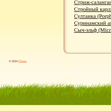
Стриж-саланган
Стройный карли
Султанка (Porph
Суринамский ам
Сыч-эльф (Micra
© 2024
Птицы