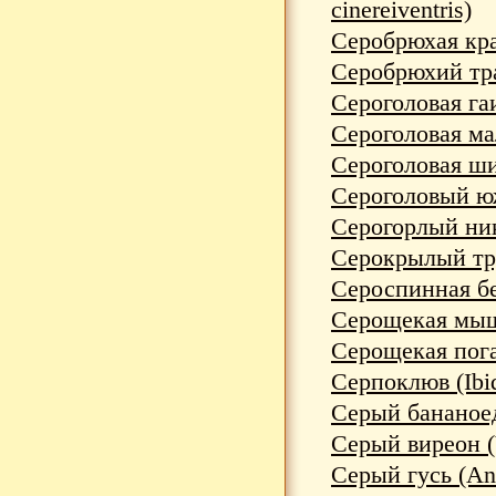
cinereiventris)
Серобрюхая кра
Серобрюхий траг
Сероголовая гаи
Сероголовая мал
Сероголовая ши
Сероголовый юж
Серогорлый ника
Серокрылый труб
Сероспинная бел
Серощекая мыши
Серощекая поган
Серпоклюв (Ibid
Серый бананоед 
Серый виреон (V
Серый гусь (Ans