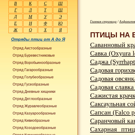
В
К
С
Ш
Г
Л
Т
Щ
Д
М
У
Э
Главная страница
/
Алфавитны
Е
Н
Ф
Ю
Ж
О
Х
Я
ПТИЦЫ НА 
Отряды птиц от А до Я
Саванновый кра
Отряд Аистообразные
Савка (Oxyura l
Отряд Буревестниковые
Саджа (Syrrhapt
Отряд Воробьинообразные
Садовая горихв
Отряд Гагарообразные
Садовая овсянка
Отряд Голубеобразные
Отряд Гусеобразные
Садовая славка 
Отряд Дневные хищники
Сажистая крачка
Отряд Дятлообразные
Саксаульная сой
Отряд Журавлеобразные
Сапсан (Falco p
Отряд Казуарообразные
Саранчовый каню
Отряд Кивиобразные
Сахарная птиц
Отряд Козодоеобразные