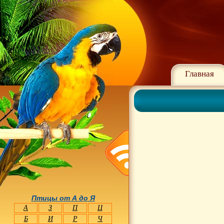
Главная
Птицы от А до Я
А
З
П
Ц
Б
И
Р
Ч