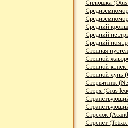
Сплюшка (Otus 
Средиземноморс
Средиземноморс
Средний кронш
Средний пестры
Средний поморн
Степная пустел
Степной жаворо
Степной конек 
Степной лунь (
Стервятник (Ne
Стерх (Grus leu
Странствующий 
Странствующий 
Стрелок (Acanthi
Стрепет (Tetrax 