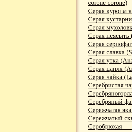
corone corone)
Серая куропатка
Серая кустарни
Серая мухоловка
Серая неясыть (
Серая серпофага
Серая славка (S
Серая утка (Ana
Серая цапля (Ar
Серая чайка (La
Серебристая чай
Серебряногорлая
Серебряный фаз
Сережчатая якан
Сережчатый скво
Серобрюхая 