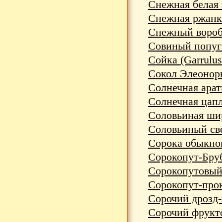
Снежная белая к
Снежная ржанка
Снежный воробей
Совиный попугай
Сойка (Garrulus
Сокол Элеоноры
Солнечная аратин
Солнечная цапля
Соловьиная широ
Соловьиный свер
Сорока обыкнов
Сорокопут-Брубр
Сорокопутовый 
Сорокопут-проку
Сорочий дрозд-
Сорочий фруктое