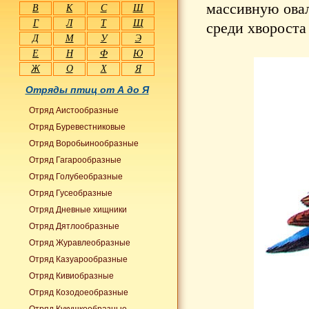
массивную ова
В
К
С
Ш
Г
Л
Т
Щ
среди хвороста 
Д
М
У
Э
Е
Н
Ф
Ю
Ж
О
Х
Я
Отряды птиц от А до Я
Отряд Аистообразные
Отряд Буревестниковые
Отряд Воробьинообразные
Отряд Гагарообразные
Отряд Голубеобразные
Отряд Гусеобразные
Отряд Дневные хищники
Отряд Дятлообразные
Отряд Журавлеобразные
Отряд Казуарообразные
Отряд Кивиобразные
Отряд Козодоеобразные