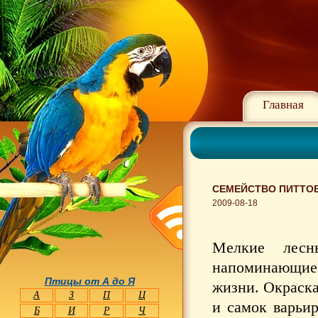
Главная
СЕМЕЙСТВО ПИТТОВЫ
2009-08-18
Мелкие лесн
напоминающие 
Птицы от А до Я
жизни. Окраска
А
З
П
Ц
и самок варьир
Б
И
Р
Ч