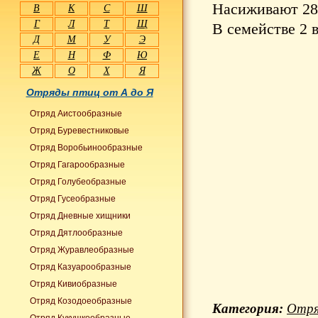
Насиживают 28-
В
К
С
Ш
Г
Л
Т
Щ
В семействе 2 
Д
М
У
Э
Е
Н
Ф
Ю
Ж
О
Х
Я
Отряды птиц от А до Я
Отряд Аистообразные
Отряд Буревестниковые
Отряд Воробьинообразные
Отряд Гагарообразные
Отряд Голубеобразные
Отряд Гусеобразные
Отряд Дневные хищники
Отряд Дятлообразные
Отряд Журавлеобразные
Отряд Казуарообразные
Отряд Кивиобразные
Отряд Козодоеобразные
Категория:
Отря