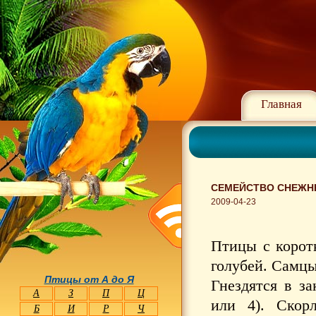
Главная
СЕМЕЙСТВО СНЕЖНЫ
2009-04-23
Птицы с корот
голубей. Самцы
Птицы от А до Я
Гнездятся в з
А
З
П
Ц
или 4). Скор
Б
И
Р
Ч