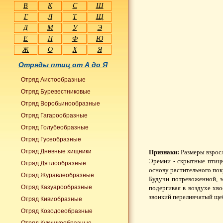
В
К
С
Ш
Г
Л
Т
Щ
Д
М
У
Э
Е
Н
Ф
Ю
Ж
О
Х
Я
Отряды птиц от А до Я
Отряд Аистообразные
Отряд Буревестниковые
Отряд Воробьинообразные
Отряд Гагарообразные
Отряд Голубеобразные
Отряд Гусеобразные
Отряд Дневные хищники
Признаки:
Размеры взросл
Эремии - скрытные птицы
Отряд Дятлообразные
основу растительного по
Отряд Журавлеобразные
Будучи потревоженной, э
Отряд Казуарообразные
подергивая в воздухе хв
звонкий переливчатый ще
Отряд Кивиобразные
Отряд Козодоеобразные