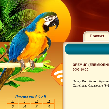
Главная
ЭРЕМИЯ (EREMIORNI
2009-10-26
Отряд Воробьинообразные 
Семейство Славковые (Syl
Птицы от А до Я
А
З
П
Ц
Б
И
Р
Ч