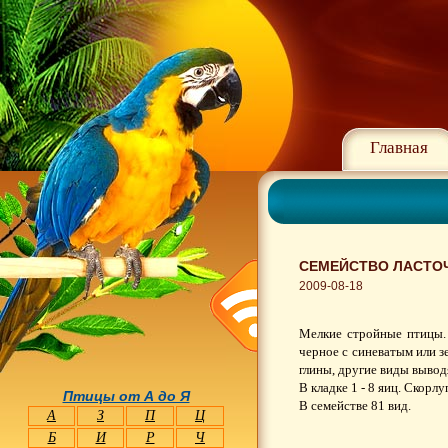
Главная
СЕМЕЙСТВО ЛАСТОЧ
2009-08-18
Мелкие стройные птицы.
черное с синеватым или з
глины, другие виды вывод
В кладке 1 - 8 яиц. Скорл
Птицы от А до Я
В семействе 81 вид.
А
З
П
Ц
Б
И
Р
Ч