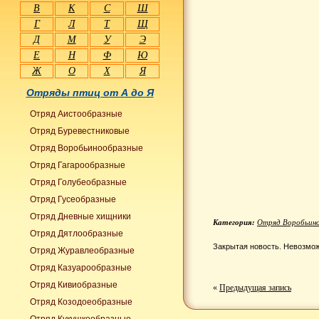
В
К
С
Ш
Г
Л
Т
Щ
Д
М
У
Э
Е
Н
Ф
Ю
Ж
О
Х
Я
Отряды птиц от А до Я
Отряд Аистообразные
Отряд Буревестниковые
Отряд Воробьинообразные
Отряд Гагарообразные
Отряд Голубеобразные
Отряд Гусеобразные
Отряд Дневные хищники
Категория:
Отряд Воробьин
Отряд Дятлообразные
Закрытая новость. Невозмож
Отряд Журавлеобразные
Отряд Казуарообразные
Отряд Кивиобразные
«
Предыдущая запись
Отряд Козодоеобразные